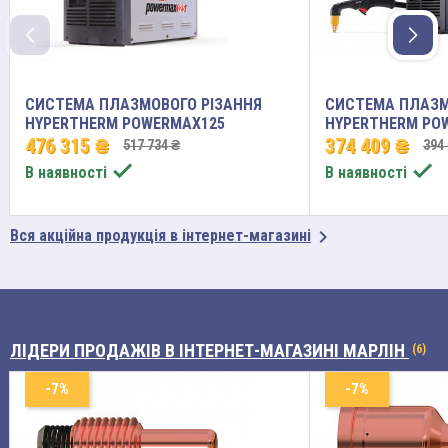
СИСТЕМА ПЛАЗМОВОГО РІЗАННЯ
СИСТЕМА ПЛАЗМ
HYPERTHERM POWERMAX125
HYPERTHERM PO
476 315 ₴
374 409 ₴
517 734 ₴
394


В наявності
В наявності

Вся акційна продукція в інтернет-магазині
ЛІДЕРИ ПРОДАЖІВ
В ІНТЕРНЕТ-МАГАЗИНІ МАРЛІН
(6)
-7%
-7%