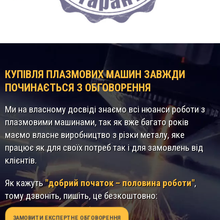
КУПІВЛЯ ПЛАЗМОВИХ МАШИН ЗАВЖДИ
ПОЧИНАЄТЬСЯ З ОБГОВОРЕННЯ
Ми на власному досвіді знаємо всі нюанси роботи з
плазмовими машинами, так як вже багато років
маємо власне виробництво з різки металу, яке
працює як для своїх потреб так і для замовлень від
клієнтів.
Як кажуть
"добрий початок – половина роботи"
,
тому дзвоніть, пишіть, це безкоштовно:
ЗАМОВИТИ ЕКСПЕРТНЕ ОБГОВОРЕННЯ