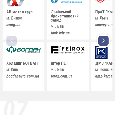
АВ метал груп
Львівський
ПрАТ "Кон
бронетанковий
м. Дніпро
м. Львів
завод
avmg.ua
conveyer.c
м. Львів
tank.lviv.ua
Холдинг БОГДАН
Інтер ПЕТ
ДМЗ "КАР
м. Київ
м. Львів
м. Новий Ро
bogdanauto.com.ua
ferox.com.ua
dmz-karpat
07