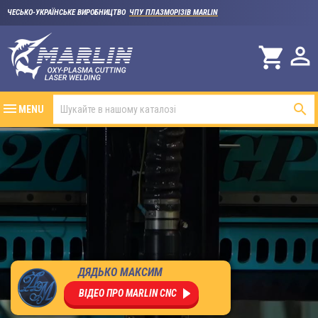
ЧЕСЬКО-УКРАЇНСЬКЕ ВИРОБНИЦТВО
ЧПУ ПЛАЗМОРІЗІВ MARLIN

shopping_cart

MENU
ДЯДЬКО МАКСИМ
ВІДЕО ПРО MARLIN CNC