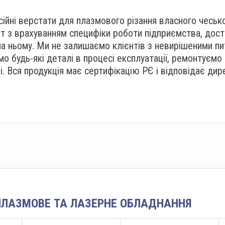
ійні верстати для плазмового різання власного чеськ
 з врахуванням специфіки роботи підприємства, дост
на ньому. Ми не залишаємо клієнтів з невирішеними пи
мо будь-які деталі в процесі експлуатації, ремонтуємо 
яці. Вся продукція має сертифікацію РЄ і відповідає д
ОПЛАЗМОВЕ ТА ЛАЗЕРНЕ ОБЛАДНАННЯ