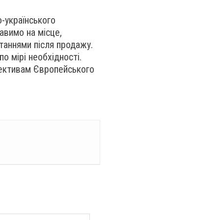
о-українського
авимо на місце,
таннями після продажу.
по мірі необхідності.
ирективам Європейського