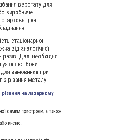
дбання верстату для
або виробниче
 стартова ціна
бладнання.
ість стаціонарної
жча від аналогічної
ь разів. Далі необхідно
луатацію. Вони
для замовника при
г з різання металу.
 різання на лазерному
аної самим пристроєм, а також
 або кисню;