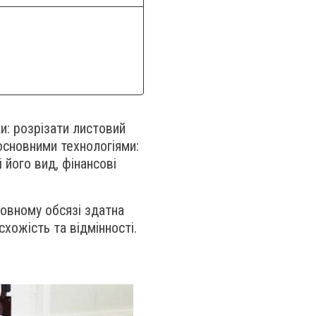
и: розрізати листовий
основними технологіями:
його вид, фінансові
повному обсязі здатна
хожість та відмінності.