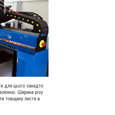
ги для цього занадто
даленню. Ширина різу
ати товщину листа в