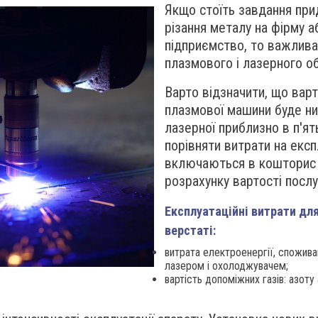
Якщо стоїть завдання при
різання металу на фірму 
підприємство, то важлива
плазмового і лазерного о
Варто відзначити, що варт
плазмової машини буде ни
лазерної приблизно в п'ят
порівняти витрати на експ
включаються в кошторис 
розрахунку вартості послу
Експлуатаційні витрати для
верстат
і:
витрата електроенергії, спожив
лазером і охолоджувачем;
вартість допоміжних газів: азоту