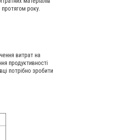
витратних матеріалів
 протягом року.
очення витрат на
ння продуктивності
вці потрібно зробити