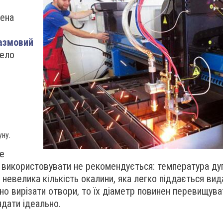
о
чена
азмовий
рело
уну.
е
 використовувати не рекомендується: температура ду
невелика кількість окалини, яка легко піддається ви
дно вирізати отвори, то їх діаметр повинен перевищув
ядати ідеально.