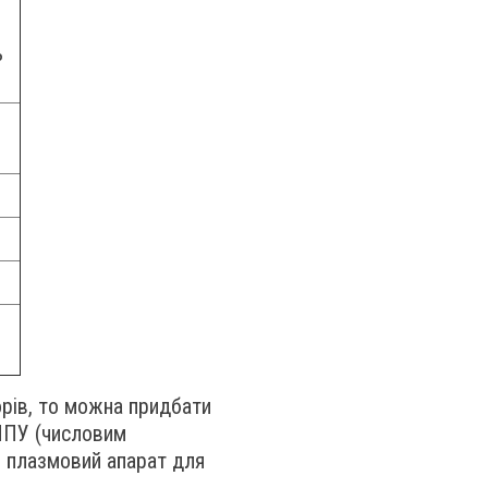
ь
рів, то можна придбати
 ЧПУ (числовим
й плазмовий апарат для