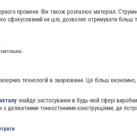
ерного променя. Він також розпалює матеріал. Струмін
ко сфокусований на цілі, дозволяє отримувати більш то
:
 завтовшки;
азерних технологій в зварюванні. Це більш економно,
металу
знайде застосування в будь-якій сфері виробни
и з делікатними тонкостінними конструкціями, де потр
итрати