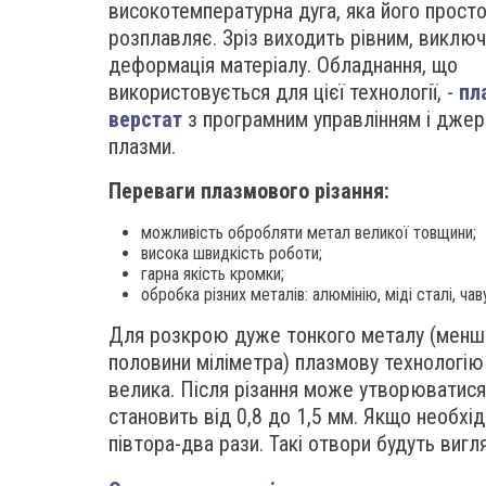
високотемпературна дуга, яка його прост
розплавляє. Зріз виходить рівним, виклю
деформація матеріалу. Обладнання, що
використовується для цієї технології, -
пл
верстат
з програмним управлінням і дже
плазми.
Переваги плазмового різання:
можливість обробляти метал великої товщини;
висока швидкість роботи;
гарна якість кромки;
обробка різних металів: алюмінію, міді сталі, чав
Для розкрою дуже тонкого металу (менш
половини міліметра) плазмову технологію
велика. Після різання може утворюватися 
становить від 0,8 до 1,5 мм. Якщо необхі
півтора-два рази. Такі отвори будуть вигл