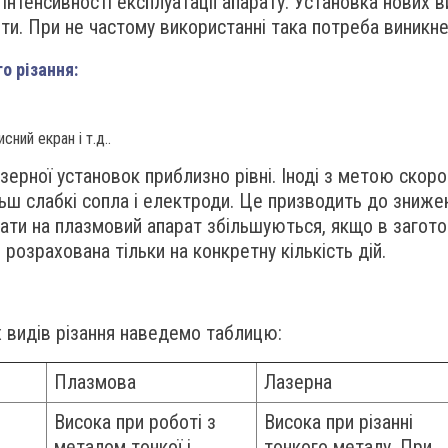
інтенсивності експлуатації апарату. Установка нових 
и. При не частому використанні така потреба виникне
о різання:
сний екран і т.д..
зерної установок приблизно рівні. Іноді з метою скор
ш слабкі сопла і електроди. Це призводить до зниже
рати на плазмовий апарат збільшуються, якщо в загото
 розрахована тільки на конкретну кількість дій.
х видів різання наведемо таблицю:
Плазмова
Лазерна
Висока при роботі з
Висока при різанні
металом тонкої і
тонкого металу. При