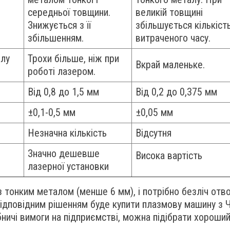
середньої товщини.
великій товщині
Знижується з її
збільшується кількіст
збільшенням.
витраченого часу.
алу
Трохи більше, ніж при
Вкрай маленьке.
роботі лазером.
Від 0,8 до 1,5 мм
Від 0,2 до 0,375 мм
±0,1-0,5 мм
±0,05 мм
Незначна кількість
Відсутня
Значно дешевше
Висока вартість
лазерної установки
онким металом (менше 6 мм), і потрібно безліч отво
 відповідним рішенням буде купити плазмову машину з
ничі вимоги на підприємстві, можна підібрати хороши