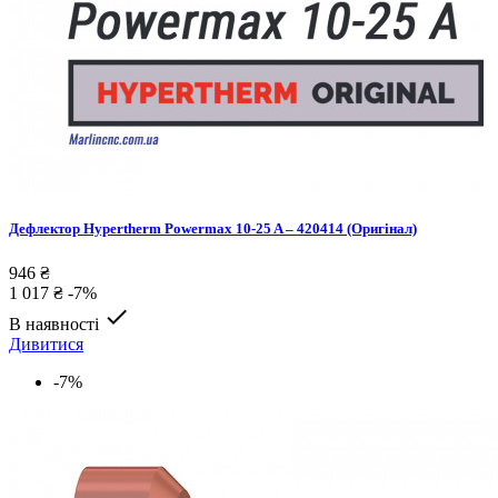
Дефлектор Hypertherm Powermax 10-25 A – 420414 (Оригінал)
946 ₴
1 017 ₴
-7%

В наявності
Дивитися
-7%