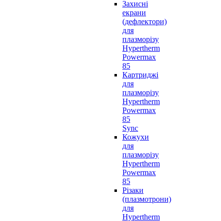
Захисні
екрани
(дефлектори)
для
плазморізу
Hypertherm
Powermax
85
Картриджі
для
плазморізу
Hypertherm
Powermax
85
Sync
Кожухи
для
плазморізу
Hypertherm
Powermax
85
Різаки
(плазмотрони)
для
Hypertherm