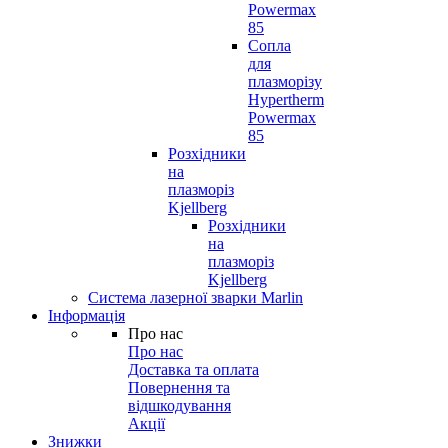
Powermax
85
Сопла
для
плазморізу
Hypertherm
Powermax
85
Розхідники
на
плазморіз
Kjellberg
Розхідники
на
плазморіз
Kjellberg
Система лазерної зварки Marlin
Інформація
Про нас
Про нас
Доставка та оплата
Повернення та
відшкодування
Акції
Знижки