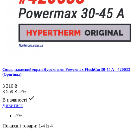
Сопло, захисний екран Hypertherm Powermax FlushCut 30-45 A – 420633
(Оригінал)
3 310 ₴
3 559 ₴
-7%

В наявності
Дивитися
-7%
Показані товари: 1-4 із 4