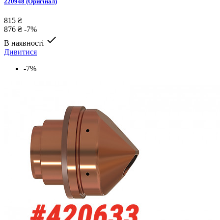
220948 (Оригінал)
815 ₴
876 ₴
-7%

В наявності
Дивитися
-7%