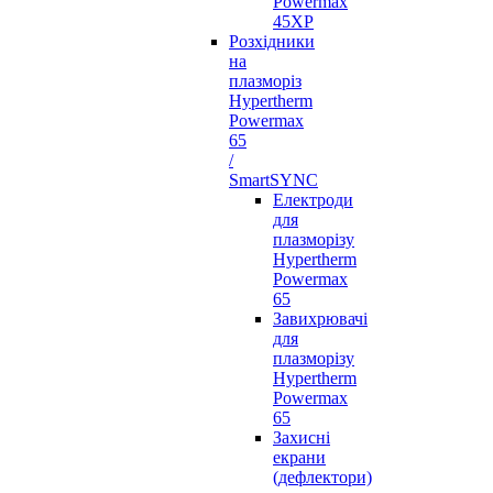
Powermax
45XP
Розхідники
на
плазморіз
Hypertherm
Powermax
65
/
SmartSYNC
Електроди
для
плазморізу
Hypertherm
Powermax
65
Завихрювачі
для
плазморізу
Hypertherm
Powermax
65
Захисні
екрани
(дефлектори)