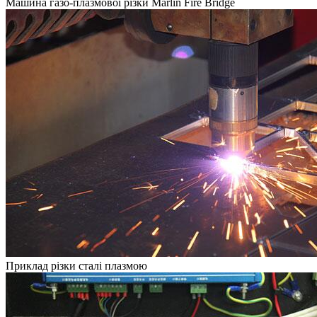
Машина газо-плазмової різки Marlin Fire Bridge
Приклад різки сталі плазмою