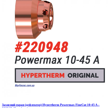
Захисний екран (дефлектор) Hypertherm Powermax FineCut 10-45 A –