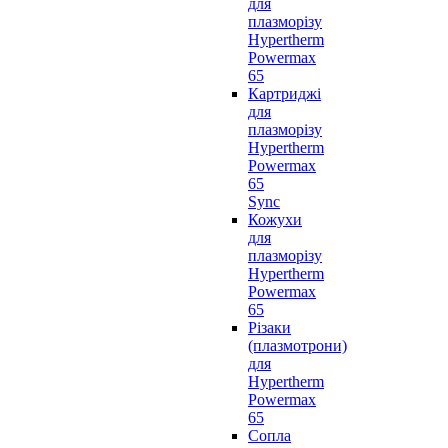
для
плазморізу
Hypertherm
Powermax
65
Картриджі
для
плазморізу
Hypertherm
Powermax
65
Sync
Кожухи
для
плазморізу
Hypertherm
Powermax
65
Різаки
(плазмотрони)
для
Hypertherm
Powermax
65
Сопла