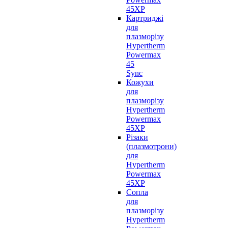
45XP
Картриджі
для
плазморізу
Hypertherm
Powermax
45
Sync
Кожухи
для
плазморізу
Hypertherm
Powermax
45XP
Різаки
(плазмотрони)
для
Hypertherm
Powermax
45XP
Сопла
для
плазморізу
Hypertherm