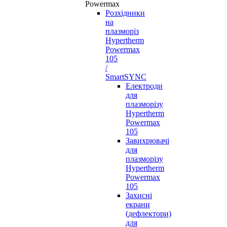
Powermax
Розхідники
на
плазморіз
Hypertherm
Powermax
105
/
SmartSYNC
Електроди
для
плазморізу
Hypertherm
Powermax
105
Завихрювачі
для
плазморізу
Hypertherm
Powermax
105
Захисні
екрани
(дефлектори)
для