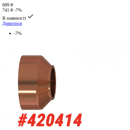
689 ₴
741 ₴
-7%

В наявності
Дивитися
-7%