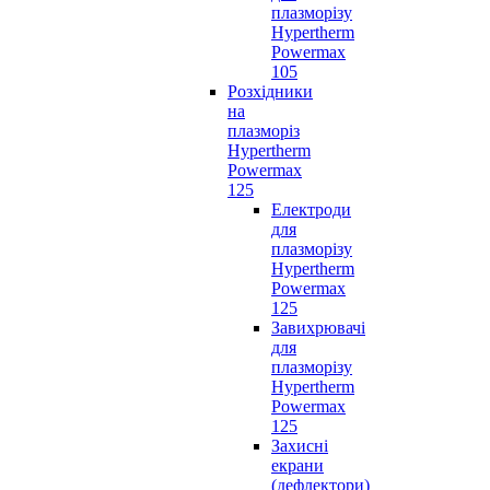
плазморізу
Hypertherm
Powermax
105
Розхідники
на
плазморіз
Hypertherm
Powermax
125
Електроди
для
плазморізу
Hypertherm
Powermax
125
Завихрювачі
для
плазморізу
Hypertherm
Powermax
125
Захисні
екрани
(дефлектори)