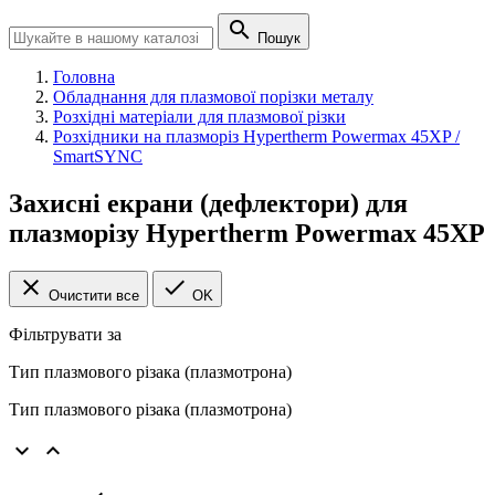

Пошук
Головна
Обладнання для плазмової порізки металу
Розхідні матеріали для плазмової різки
Розхідники на плазморіз Hypertherm Powermax 45XP /
SmartSYNC
Захисні екрани (дефлектори) для
плазморізу Hypertherm Powermax 45XP


Очистити все
OK
Фільтрувати за
Тип плазмового різака (плазмотрона)
Тип плазмового різака (плазмотрона)

