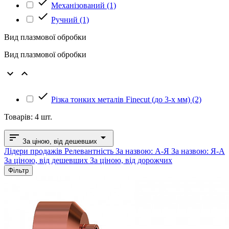

Механізований
(1)

Ручний
(1)
Вид плазмової обробки
Вид плазмової обробки



Різка тонких металів Finecut (до 3-х мм)
(2)
Товарів: 4 шт.
sort

За ціною, від дешевших
Лідери продажів
Релевантність
За назвою: А-Я
За назвою: Я-А
За ціною, від дешевших
За ціною, від дорожчих
Фільтр