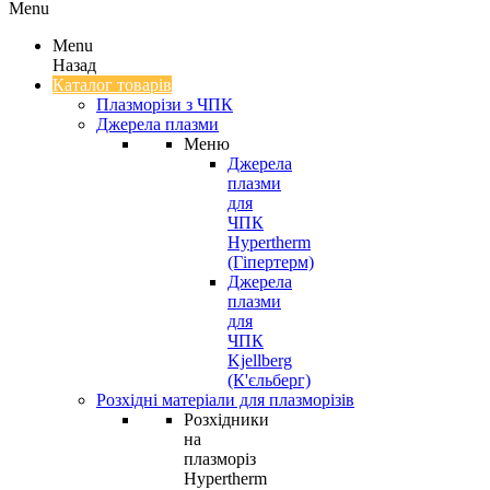
Menu
Menu
Назад
Каталог товарів
Плазморізи з ЧПК
Джерела плазми
Меню
Джерела
плазми
для
ЧПК
Hypertherm
(Гіпертерм)
Джерела
плазми
для
ЧПК
Kjellberg
(К'єльберг)
Розхідні матеріали для плазморізів
Розхідники
на
плазморіз
Hypertherm