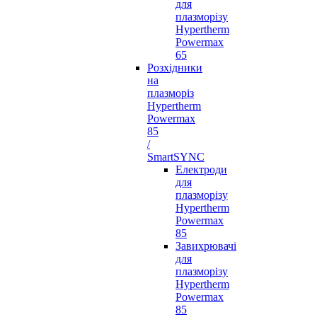
для
плазморізу
Hypertherm
Powermax
65
Розхідники
на
плазморіз
Hypertherm
Powermax
85
/
SmartSYNC
Електроди
для
плазморізу
Hypertherm
Powermax
85
Завихрювачі
для
плазморізу
Hypertherm
Powermax
85