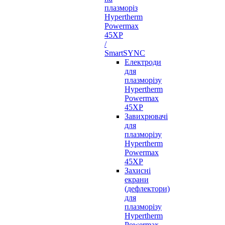
плазморіз
Hypertherm
Powermax
45XP
/
SmartSYNC
Електроди
для
плазморізу
Hypertherm
Powermax
45XP
Завихрювачі
для
плазморізу
Hypertherm
Powermax
45XP
Захисні
екрани
(дефлектори)
для
плазморізу
Hypertherm
Powermax