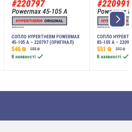
СОПЛО HYPERTHERM POWERMAX
СОПЛО HYPERT
45-105 A – 220797 (ОРИГІНАЛ)
85-105 A – 2209
546 ₴
551 ₴
588 ₴
593 ₴


В наявності
В наявності