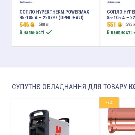
СОПЛО HYPERTHERM POWERMAX
СОПЛО HYPE
45-105 A – 220797 (ОРИГІНАЛ)
85-105 A – 2
546 ₴
551 ₴
588 ₴
593 

В наявності
В наявності
СУПУТНЄ ОБЛАДНАННЯ ДЛЯ ТОВАРУ
К
-7%