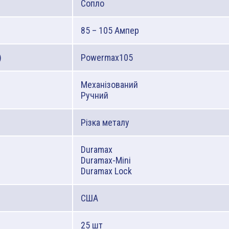
Сопло
85 – 105 Ампер
)
Powermax105
Механізований
Ручний
Різка металу
Duramax
Duramax-Mini
Duramax Lock
США
25 шт