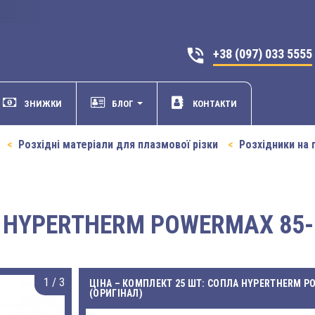
phone_in_talk
+38 (097) 033 5555
ЗНИЖКИ
БЛОГ
КОНТАКТИ
Розхідні матеріали для плазмової різки
Розхідники на 
HYPERTHERM POWERMAX 85-1
1
/
3
ЦІНА – КОМПЛЕКТ 25 ШТ: СОПЛА HYPERTHERM PO
(ОРИГІНАЛ)