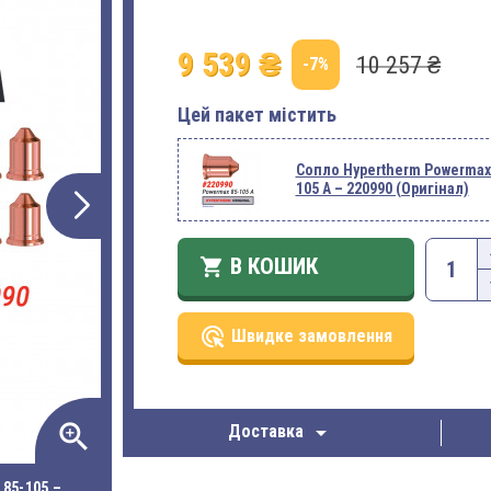
9 539 ₴
10 257 ₴
-7%
Цей пакет містить
Сопло Hypertherm Powermax
105 A – 220990 (Оригінал)
В КОШИК

ads_click
Швидке замовлення
zoom_in

Доставка
85-105 –
ФОТО – КОМПЛЕКТ 25 ШТ: СОПЛА HYPERTHERM PO