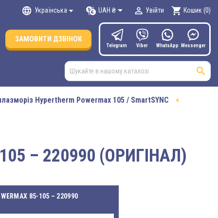

language


shopping_cart
UAH ₴
Українська
Увійти
Кошик
(0)
ЗАМОВИТИ ДЗВІНОК
Telegram
Viber
WhatsApp
Мessenger

плазморіз Hypertherm Powermax 105 / SmartSYNC
05 – 220990 (ОРИГІНАЛ)
WERMAX 85-105 – 220990