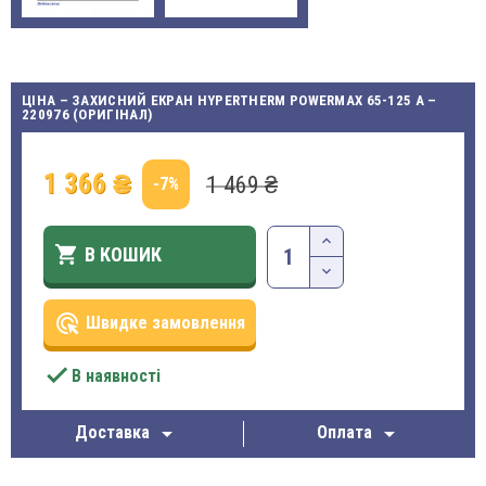
ЦІНА – ЗАХИСНИЙ ЕКРАН HYPERTHERM POWERMAX 65-125 A –
220976 (ОРИГІНАЛ)
1 366 ₴
1 469 ₴
-7%

В КОШИК
ads_click
Швидке замовлення

В наявності


Доставка
Оплата