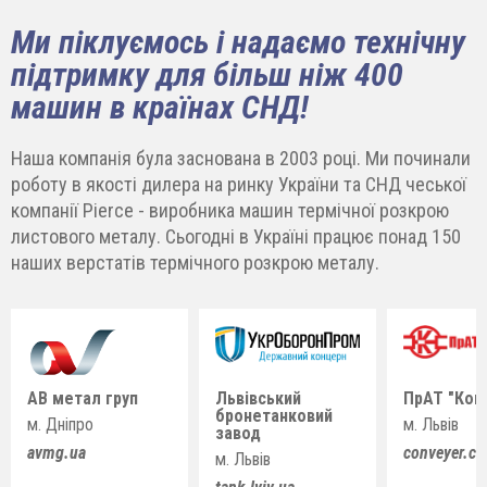
Ми піклуємось і надаємо технічну
підтримку для більш ніж 400
машин в країнах СНД!
Наша компанія була заснована в 2003 році. Ми починали
роботу в якості дилера на ринку України та СНД чеської
компанії Pierce - виробника машин термічної розкрою
листового металу. Сьогодні в Україні працює понад 150
наших верстатів термічного розкрою металу.
АВ метал груп
Львівський
ПрАТ "Кон
бронетанковий
м. Дніпро
м. Львів
завод
avmg.ua
conveyer.c
м. Львів