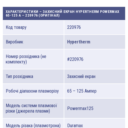
ХАРАКТЕРИСТИКИ – ЗАХИСНИЙ ЕКРАН HYPERTHERM POWERMAX
65-125 A – 220976 (ОРИГІНАЛ)
Код товару
220976
Виробник
Hypertherm
Номер розхідника (не
#220976
комплекту)
Тип розхідника
Захисний екран
Робочі діапазони плазморізу
65 – 125 Ампер
Модель системи плазмової
Powermax125
різки (джерела плазми)
Модель різака (плазмотрона)
Duramax