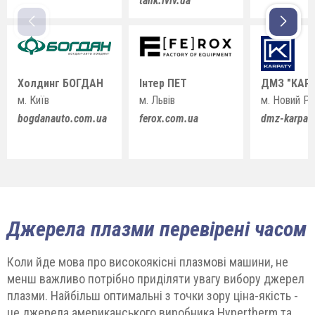
tank.lviv.ua
Холдинг БОГДАН
Інтер ПЕТ
ДМЗ "КАР
м. Київ
м. Львів
м. Новий Ро
bogdanauto.com.ua
ferox.com.ua
dmz-karpat
Джерела плазми перевірені часом
Коли йде мова про високоякісні плазмові машини, не
менш важливо потрібно приділяти увагу вибору джерел
плазми. Найбільш оптимальні з точки зору ціна-якість -
це джерела американського виробника Hypertherm та