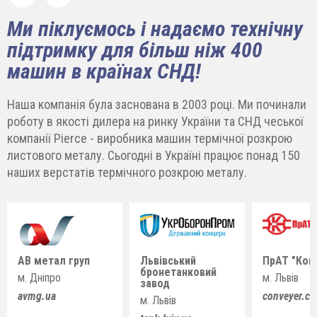
Ми піклуємось і надаємо технічну
підтримку для більш ніж 400
машин в країнах СНД!
Наша компанія була заснована в 2003 році. Ми починали
роботу в якості дилера на ринку України та СНД чеської
компанії Pierce - виробника машин термічної розкрою
листового металу. Сьогодні в Україні працює понад 150
наших верстатів термічного розкрою металу.
АВ метал груп
Львівський
ПрАТ "Кон
бронетанковий
м. Дніпро
м. Львів
завод
avmg.ua
conveyer.c
м. Львів