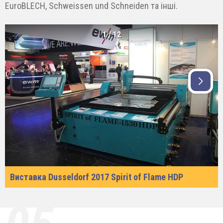
EuroBLECH, Schweissen und Schneiden та інші.
1
/
12
Виставка Dusseldorf 2017 Spirit of Flame HDP