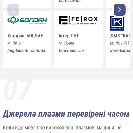
tank.lviv.ua
Холдинг БОГДАН
Інтер ПЕТ
ДМЗ "КАР
м. Київ
м. Львів
м. Новий Ро
bogdanauto.com.ua
ferox.com.ua
dmz-karpat
07
Джерела плазми перевірені часом
Коли йде мова про високоякісні плазмові машини, не