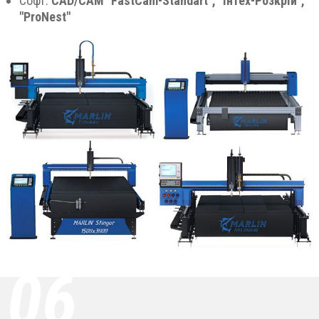
Софт:
CAD/CAM "FastCam-Standart", "Інтех-Розкрій",
"ProNest"
06