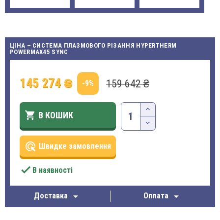
ЦІНА – СИСТЕМА ПЛАЗМОВОГО РІЗАННЯ HYPERTHERM
POWERMAX45 SYNC
145 274 ₴
159 642 ₴
-9%

В КОШИК
ads_click
Швидке замовлення

В наявності


Доставка
Оплата