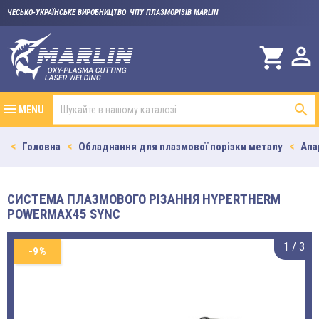
ЧЕСЬКО-УКРАЇНСЬКЕ ВИРОБНИЦТВО
ЧПУ ПЛАЗМОРІЗІВ MARLIN

shopping_cart

MENU
Головна
Обладнання для плазмової порізки металу
Апа
СИСТЕМА ПЛАЗМОВОГО РІЗАННЯ HYPERTHERM
POWERMAX45 SYNC
1
/
3
-9%