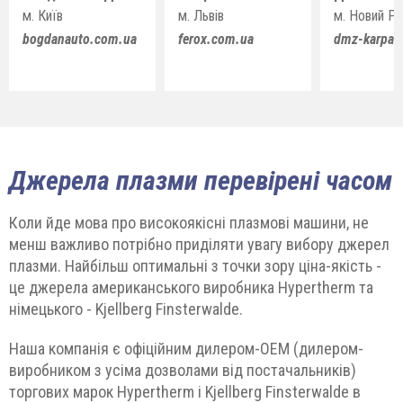
м. Київ
м. Львів
м. Новий Ро
bogdanauto.com.ua
ferox.com.ua
dmz-karpat
Джерела плазми перевірені часом
Коли йде мова про високоякісні плазмові машини, не
менш важливо потрібно приділяти увагу вибору джерел
плазми. Найбільш оптимальні з точки зору ціна-якість -
це джерела американського виробника Hypertherm та
німецького - Kjellberg Finsterwalde.
Наша компанія є офіційним дилером-ОЕМ (дилером-
виробником з усіма дозволами від постачальників)
торгових марок Hypertherm і Kjellberg Finsterwalde в