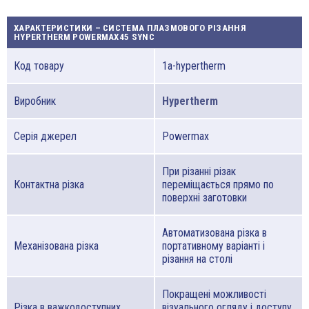
ХАРАКТЕРИСТИКИ – СИСТЕМА ПЛАЗМОВОГО РІЗАННЯ
HYPERTHERM POWERMAX45 SYNC
Код товару
1a-hypertherm
Виробник
Hypertherm
Серія джерел
Powermax
При різанні різак
Контактна різка
переміщається прямо по
поверхні заготовки
Автоматизована різка в
Механізована різка
портативному варіанті і
різання на столі
Покращені можливості
Різка в важкодоступних
візуального огляду і доступу