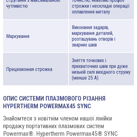
Стругання з максимальною
точністю, невеликі профілі
чутливістю
строжки і нескладні операції
оплавлення металу
Виконання задирів,
маркування деталей,
Маркування
розташувань отворів і
зварних швів
Зняття точкових і
прихваточних швів при дуже
Прецизионная строжка
низькій силі вихідного струму
(менше 25 A)
ОПИС СИСТЕМИ ПЛАЗМОВОГО РІЗАННЯ
HYPERTHERM POWERMAX45 SYNC
Знайомтеся з новітнім членом нашої лінійки
продажу портативних плазмових систем
Powermax®. Hypertherm Powermax45® SYNC