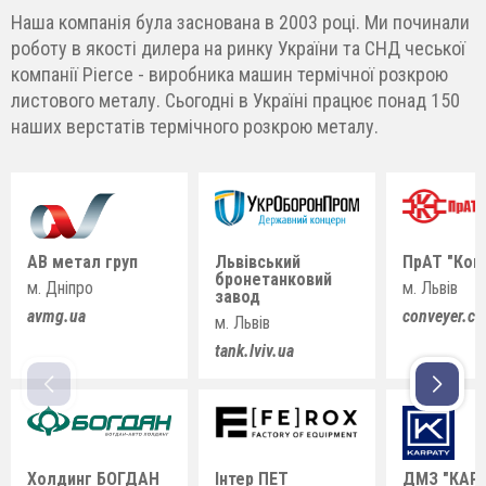
Наша компанія була заснована в 2003 році. Ми починали
роботу в якості дилера на ринку України та СНД чеської
компанії Pierce - виробника машин термічної розкрою
листового металу. Сьогодні в Україні працює понад 150
наших верстатів термічного розкрою металу.
АВ метал груп
Львівський
ПрАТ "Кон
бронетанковий
м. Дніпро
м. Львів
завод
avmg.ua
conveyer.c
м. Львів
tank.lviv.ua
Холдинг БОГДАН
Інтер ПЕТ
ДМЗ "КАР