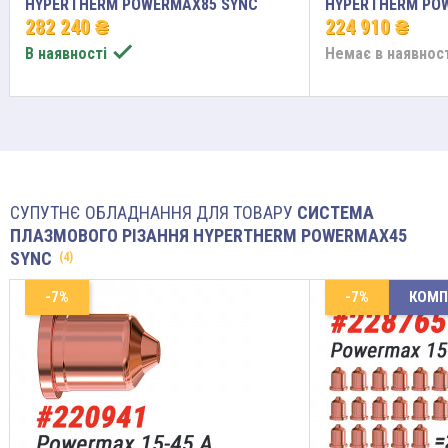
HYPERTHERM POWERMAX85 SYNC
HYPERTHERM PO
282 240 ₴
224 910 ₴

В наявності
Немає в наявнос
СУПУТНЄ ОБЛАДНАННЯ ДЛЯ ТОВАРУ
СИСТЕМА
ПЛАЗМОВОГО РІЗАННЯ HYPERTHERM POWERMAX45
SYNC
(4)
-7%
-7%
КОМП