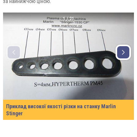
за найнижчою ціною.
1
/
21
Приклад високої якості різки на станку Marlin
Stinger