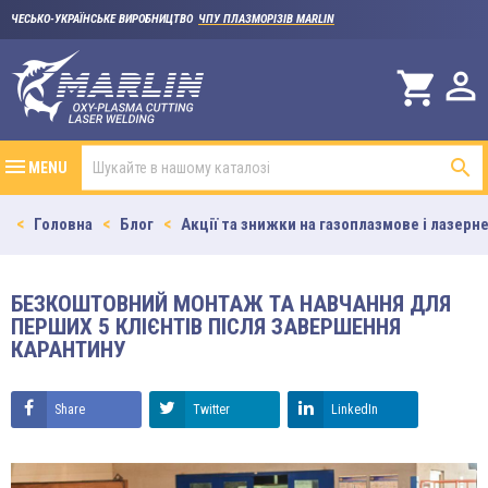
ЧЕСЬКО-УКРАЇНСЬКЕ ВИРОБНИЦТВО
ЧПУ ПЛАЗМОРІЗІВ MARLIN

shopping_cart

MENU
Головна
Блог
Акції та знижки на газоплазмове і лазерн
БЕЗКОШТОВНИЙ МОНТАЖ ТА НАВЧАННЯ ДЛЯ
ПЕРШИХ 5 КЛІЄНТІВ ПІСЛЯ ЗАВЕРШЕННЯ
КАРАНТИНУ
Share
Twitter
LinkedIn