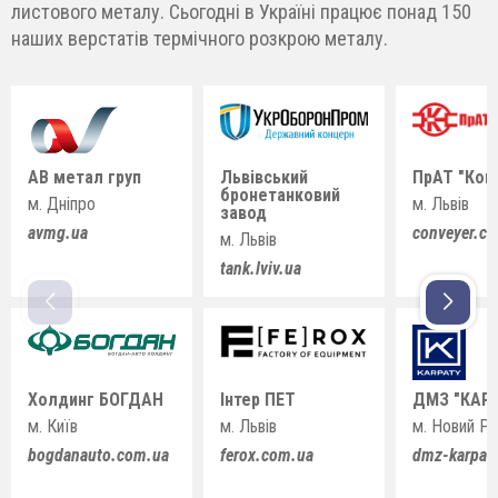
листового металу. Сьогодні в Україні працює понад 150
наших верстатів термічного розкрою металу.
АВ метал груп
Львівський
ПрАТ "Кон
бронетанковий
м. Дніпро
м. Львів
завод
avmg.ua
conveyer.c
м. Львів
tank.lviv.ua
Холдинг БОГДАН
Інтер ПЕТ
ДМЗ "КАР
м. Київ
м. Львів
м. Новий Ро
bogdanauto.com.ua
ferox.com.ua
dmz-karpat