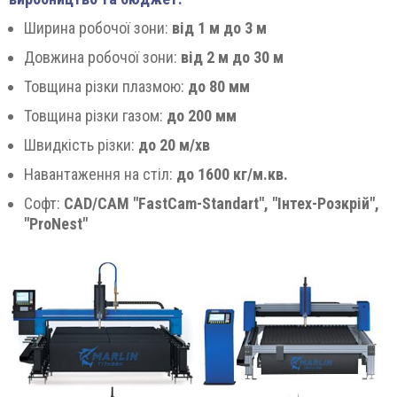
Ширина робочої зони:
від 1 м до 3 м
Довжина робочої зони:
від 2 м до 30 м
Товщина різки плазмою:
до 80 мм
Товщина різки газом:
до 200 мм
Швидкість різки:
до 20 м/хв
Навантаження на стіл:
до 1600 кг/м.кв.
Софт:
CAD/CAM "FastCam-Standart", "Інтех-Розкрій",
"ProNest"