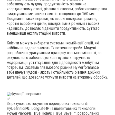
забезпечують чудову продуктивність різання на 
координатному столі, різання зі скосом, роботизована різка 
і маркування металевих листів товщиною до 160 мм. 
Поєднання таких переваг, як високі швидкості різання, 
короткі виробничі цикли, швидка зміна режимів і висока 
надійність, дозволяє підвищити продуктивність, суттєво 
зменшивши експлуатаційні витрати.
Клієнти можуть вибирати системи і комбінації опцій, які 
найбільше задовольняють їх поточні потреби. Модулі 
розроблені з урахуванням принципу взаємозамінності, за 
рахунок чого забезпечується гнучкість і зручність 
модернізації устаткування для відповідності майбутнім 
потребам. Система плазмового різання HyPerformance 
забезпечує чудові - якість і стабільність різання дрібних 
деталей, що дозволяє усунути витрати на вторинну обробку.
Функції і переваги:
За рахунок застосування перевірених технологій 
HyDefinition®, LongLife® і запатентованих технологій 
PowerPierce®, True Hole® і True Bevel ™, розроблених 