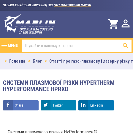
ЧЕСЬКО-УКРАЇНСЬКЕ ВИРОБНИЦТВО
ЧПУ ПЛАЗМОРІЗІВ MARLIN

shopping_cart

MENU
Головна
Блог
Статті про газо-плазмову і лазерну різку 
СИСТЕМИ ПЛАЗМОВОЇ РІЗКИ HYPERTHERM
HYPERFORMANCE HPRXD
Share
Twitter
LinkedIn
Системи плазмового різання HyPerformance® 