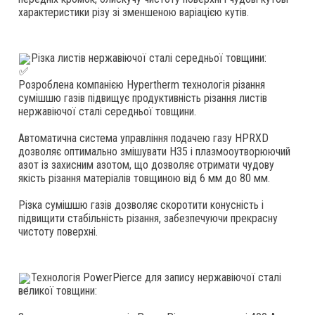
характеристики різу зі зменшеною варіацією кутів.
Різка листів нержавіючої сталі середньої товщини:
Розроблена компанією Hypertherm технологія різання 
сумішшю газів підвищує продуктивність різання листів 
нержавіючої сталі середньої товщини.
Автоматична система управління подачею газу HPRXD 
дозволяє оптимально змішувати H35 і плазмооутворюючий 
азот із захисним азотом, що дозволяє отримати чудову 
якість різання матеріалів товщиною від 6 мм до 80 мм.
Різка сумішшю газів дозволяє скоротити конусність і 
підвищити стабільність різання, забезпечуючи прекрасну 
чистоту поверхні.
Технологія PowerPierce для запису нержавіючої сталі 
великої товщини: