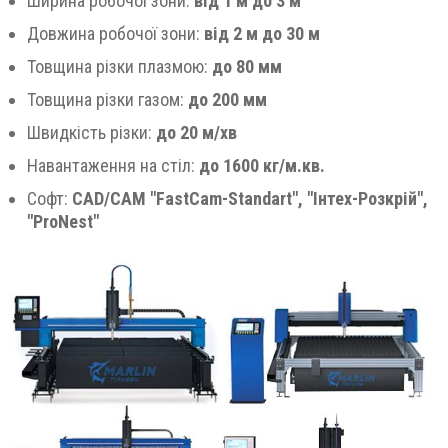
Ширина робочої зони:
від 1 м до 3 м
Довжина робочої зони:
від 2 м до 30 м
Товщина різки плазмою:
до 80 мм
Товщина різки газом:
до 200 мм
Швидкість різки:
до 20 м/хв
Навантаження на стіл:
до 1600 кг/м.кв.
Софт:
CAD/CAM "FastCam-Standart", "Інтех-Розкрій",
"ProNest"