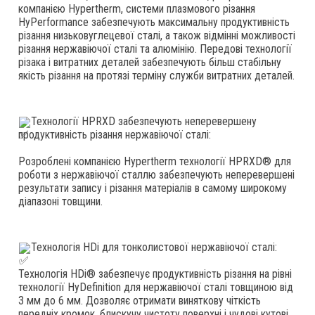
компанією Hypertherm, системи плазмового різання 
HyPerformance забезпечують максимальну продуктивність 
різання низьковуглецевої сталі, а також відмінні можливості 
різання нержавіючої сталі та алюмінію. Передові технології 
різака і витратних деталей забезпечують більш стабільну 
якість різання на протязі терміну служби витратних деталей.
Технології HPRXD забезпечують неперевершену 
продуктивність різання нержавіючої сталі:
Розроблені компанією Hypertherm технології HPRXD® для 
роботи з нержавіючої сталлю забезпечують неперевершені 
результати запису і різання матеріалів в самому широкому 
діапазоні товщини.
Технологія HDi для тонколистової нержавіючої сталі:
Технологія HDi® забезпечує продуктивність різання на рівні 
технології HyDefinition для нержавіючої сталі товщиною від 
3 мм до 6 мм. Дозволяє отримати виняткову чіткість 
передніх кромок, блискучу чистоту поверхні і чудові кутові 