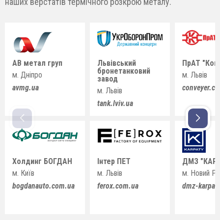
наших верстатів термічного розкрою металу.
АВ метал груп
Львівський
ПрАТ "Кон
бронетанковий
м. Дніпро
м. Львів
завод
avmg.ua
conveyer.c
м. Львів
tank.lviv.ua
Холдинг БОГДАН
Інтер ПЕТ
ДМЗ "КАР
м. Київ
м. Львів
м. Новий Ро
bogdanauto.com.ua
ferox.com.ua
dmz-karpat