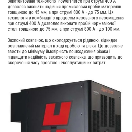
Запатентована технологія PowerPierce при струмі 400 А 
дозволяє виконати надійний промисловий пробій матеріалів 
товщиною до 45 мм, а при струмі 800 А - до 75 мм. Ця 
технологія в комбінації з процесом керованого переміщення 
при струмі 400 А дозволяє виконати пробій нержавіючої 
сталі товщиною до 75 мм, а при струмі 800 А - до 100 мм.
Захисний ковпачок, що охолоджується рідиною, відкидає 
розплавлений матеріал в ході пробою та різки. Це дозволяє 
звести до мінімуму ймовірність пошкодження різака і 
підвищити надійність захисного ковпачка, що призводить до 
скорочення часу простою і експлуатаційних витрат.