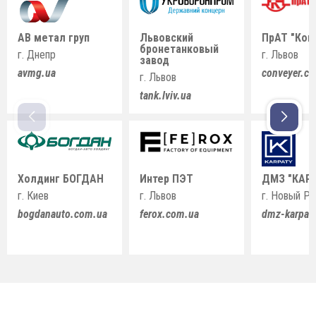
АВ метал груп
Львовский
ПрАТ "Кон
бронетанковый
г. Днепр
г. Львов
завод
avmg.ua
conveyer.c
г. Львов
tank.lviv.ua
Холдинг БОГДАН
Интер ПЭТ
ДМЗ "КАР
г. Киев
г. Львов
г. Новый Р
bogdanauto.com.ua
ferox.com.ua
dmz-karpat