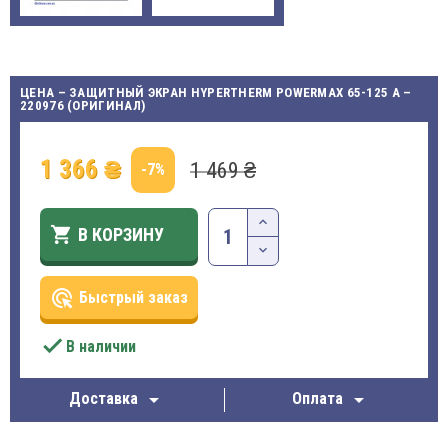
ЦЕНА – ЗАЩИТНЫЙ ЭКРАН HYPERTHERM POWERMAX 65-125 A –
220976 (ОРИГИНАЛ)
1 366 ₴
1 469 ₴
-7%

В КОРЗИНУ
ads_click
Быстрый заказ

В наличии


Доставка
Оплата