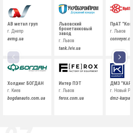
АВ метал груп
Львовский
ПрАТ "Кон
бронетанковый
г. Днепр
г. Львов
завод
avmg.ua
conveyer.c
г. Львов
tank.lviv.ua
Холдинг БОГДАН
Интер ПЭТ
ДМЗ "КАР
г. Киев
г. Львов
г. Новый Р
bogdanauto.com.ua
ferox.com.ua
dmz-karpat