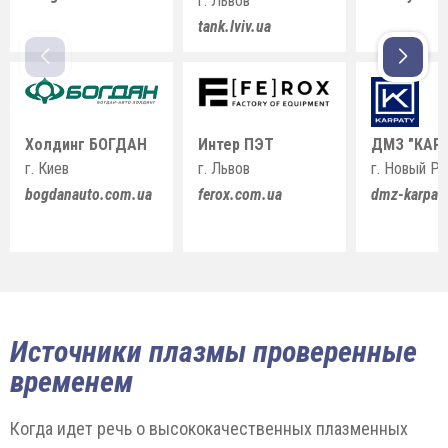
г. Львов
tank.lviv.ua
Холдинг БОГДАН
Интер ПЭТ
ДМЗ "КАР
г. Киев
г. Львов
г. Новый Р
bogdanauto.com.ua
ferox.com.ua
dmz-karpat
Источники плазмы проверенные
временем
Когда идет речь о высококачественных плазменных