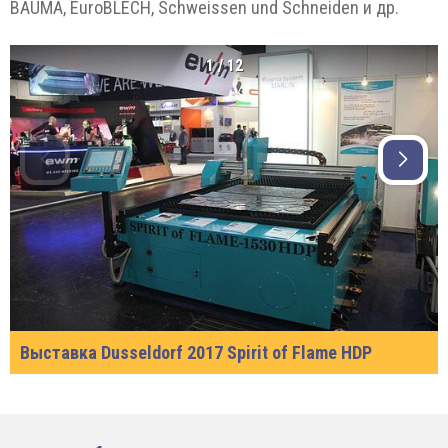
BAUMA, EuroBLECH, Schweissen und Schneiden и др.
1
/
12
Выставка Dusseldorf 2017 Spirit of Flame HDP