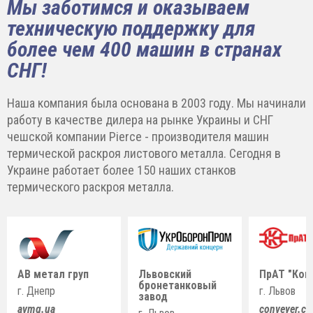
Мы заботимся и оказываем
техническую поддержку для
более чем 400 машин в странах
СНГ!
Наша компания была основана в 2003 году. Мы начинали
работу в качестве дилера на рынке Украины и СНГ
чешской компании Pierce - производителя машин
термической раскроя листового металла. Сегодня в
Украине работает более 150 наших станков
термического раскроя металла.
АВ метал груп
Львовский
ПрАТ "Кон
бронетанковый
г. Днепр
г. Львов
завод
avmg.ua
conveyer.c