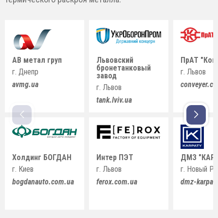
АВ метал груп
Львовский
ПрАТ "Кон
бронетанковый
г. Днепр
г. Львов
завод
avmg.ua
conveyer.c
г. Львов
tank.lviv.ua
Холдинг БОГДАН
Интер ПЭТ
ДМЗ "КАР
г. Киев
г. Львов
г. Новый Р
bogdanauto.com.ua
ferox.com.ua
dmz-karpat