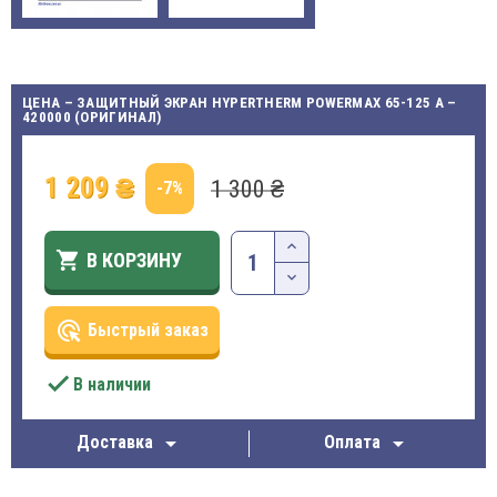
ЦЕНА – ЗАЩИТНЫЙ ЭКРАН HYPERTHERM POWERMAX 65-125 A –
420000 (ОРИГИНАЛ)
1 209 ₴
1 300 ₴
-7%

В КОРЗИНУ
ads_click
Быстрый заказ

В наличии


Доставка
Оплата