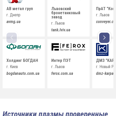
АВ метал груп
Львовский
ПрАТ "Кон
бронетанковый
г. Днепр
г. Львов
завод
avmg.ua
conveyer.c
г. Львов
tank.lviv.ua
Холдинг БОГДАН
Интер ПЭТ
ДМЗ "КАР
г. Киев
г. Львов
г. Новый Р
bogdanauto.com.ua
ferox.com.ua
dmz-karpat
Источники плазмы проверенные