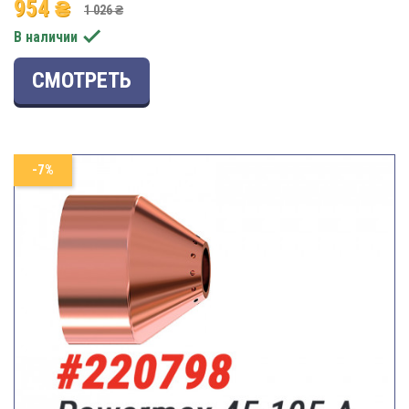
954 ₴
1 026 ₴

В наличии
СМОТРЕТЬ
-7%