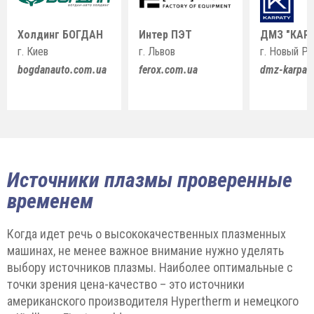
Холдинг БОГДАН
Интер ПЭТ
ДМЗ "КАР
г. Киев
г. Львов
г. Новый Р
bogdanauto.com.ua
ferox.com.ua
dmz-karpat
Источники плазмы проверенные
временем
Когда идет речь о высококачественных плазменных
машинах, не менее важное внимание нужно уделять
выбору источников плазмы. Наиболее оптимальные с
точки зрения цена-качество – это источники
американского производителя Hypertherm и немецкого