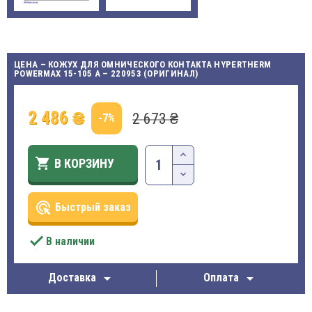
ЦЕНА – КОЖУХ ДЛЯ ОМНИЧЕСКОГО КОНТАКТА HYPERTHERM
POWERMAX 15-105 A – 220953 (ОРИГИНАЛ)
2 486 ₴
2 673 ₴
-7%

В КОРЗИНУ
ads_click
Быстрый заказ

В наличии


Доставка
Оплата