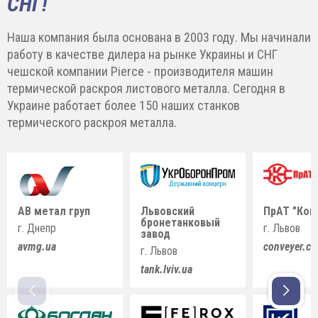
СНГ!
Наша компания была основана в 2003 году. Мы начинали
работу в качестве дилера на рынке Украины и СНГ
чешской компании Pierce - производителя машин
термической раскроя листового металла. Сегодня в
Украине работает более 150 наших станков
термического раскроя металла.
АВ метал груп
Львовский
ПрАТ "Кон
бронетанковый
г. Днепр
г. Львов
завод
avmg.ua
conveyer.c
г. Львов
tank.lviv.ua