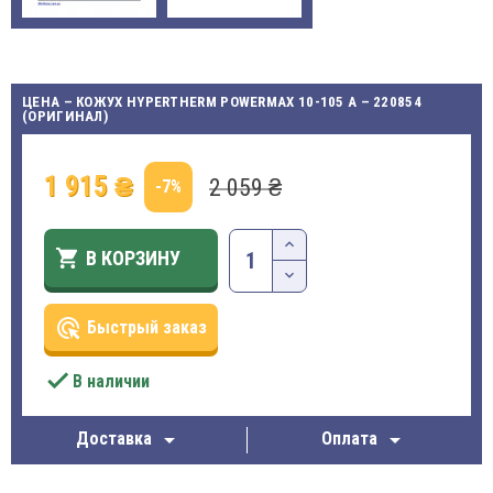
ЦЕНА – КОЖУХ HYPERTHERM POWERMAX 10-105 A – 220854
(ОРИГИНАЛ)
1 915 ₴
2 059 ₴
-7%

В КОРЗИНУ
ads_click
Быстрый заказ

В наличии


Доставка
Оплата