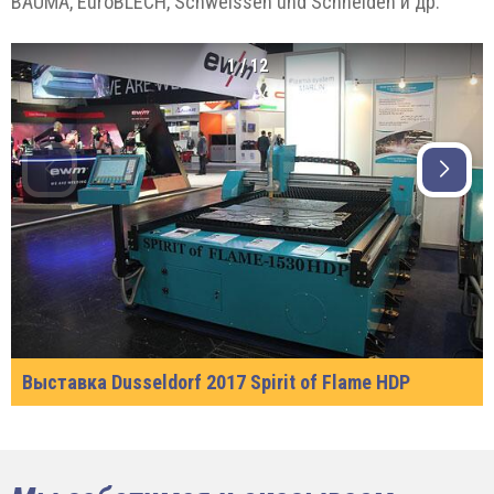
BAUMA, EuroBLECH, Schweissen und Schneiden и др.
1
/
12
Выставка Dusseldorf 2017 Spirit of Flame HDP