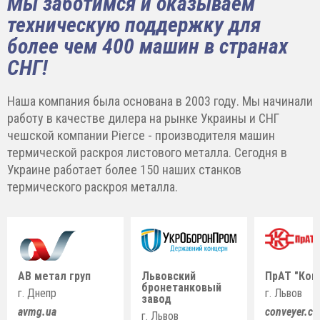
Мы заботимся и оказываем
техническую поддержку для
более чем 400 машин в странах
СНГ!
Наша компания была основана в 2003 году. Мы начинали
работу в качестве дилера на рынке Украины и СНГ
чешской компании Pierce - производителя машин
термической раскроя листового металла. Сегодня в
Украине работает более 150 наших станков
термического раскроя металла.
АВ метал груп
Львовский
ПрАТ "Кон
бронетанковый
г. Днепр
г. Львов
завод
avmg.ua
conveyer.c
г. Львов