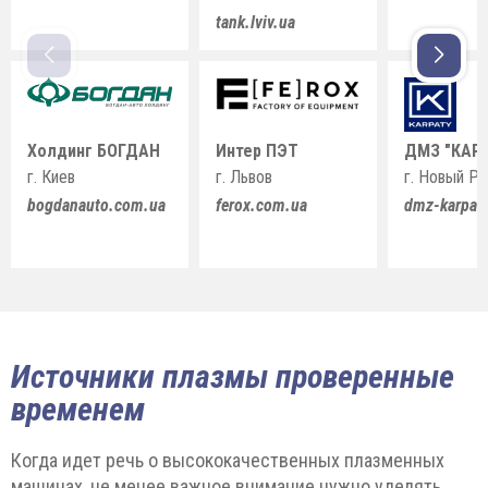
tank.lviv.ua
Холдинг БОГДАН
Интер ПЭТ
ДМЗ "КАР
г. Киев
г. Львов
г. Новый Р
bogdanauto.com.ua
ferox.com.ua
dmz-karpat
Источники плазмы проверенные
временем
Когда идет речь о высококачественных плазменных
машинах, не менее важное внимание нужно уделять