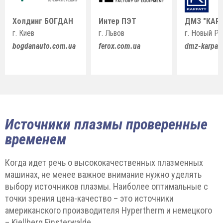
Холдинг БОГДАН
Интер ПЭТ
ДМЗ "КАР
г. Киев
г. Львов
г. Новый Р
bogdanauto.com.ua
ferox.com.ua
dmz-karpat
Источники плазмы проверенные
временем
Когда идет речь о высококачественных плазменных
машинах, не менее важное внимание нужно уделять
выбору источников плазмы. Наиболее оптимальные с
точки зрения цена-качество – это источники
американского производителя Hypertherm и немецкого
– Kjellberg Finsterwalde.