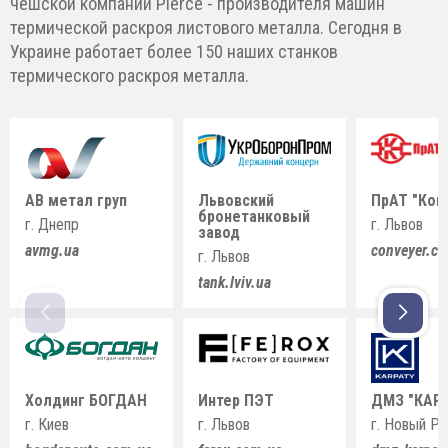
чешской компании Pierce - производителя машин
термической раскроя листового металла. Сегодня в
Украине работает более 150 наших станков
термического раскроя металла.
АВ метал груп
Львовский
ПрАТ "Кон
бронетанковый
г. Днепр
г. Львов
завод
avmg.ua
conveyer.c
г. Львов
tank.lviv.ua
Холдинг БОГДАН
Интер ПЭТ
ДМЗ "КАР
г. Киев
г. Львов
г. Новый Р