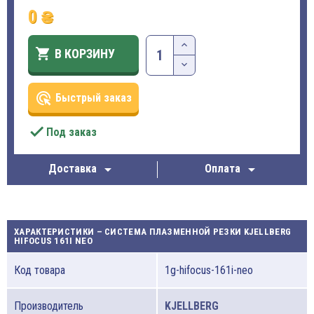
0 ₴

В КОРЗИНУ
ads_click
Быстрый заказ

Под заказ


Доставка
Оплата
ХАРАКТЕРИСТИКИ – СИСТЕМА ПЛАЗМЕННОЙ РЕЗКИ KJELLBERG
HIFOCUS 161I NEO
Код товара
1g-hifocus-161i-neo
Производитель
KJELLBERG