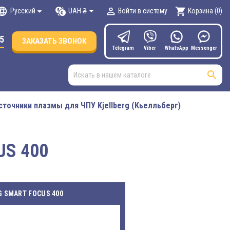

nguage


shopping_cart
UAH ₴
Русский
Войти в систему
Корзина
(0)
55
ЗАКАЗАТЬ ЗВОНОК
Telegram
Viber
WhatsApp
Мessenger

сточники плазмы для ЧПУ Kjellberg (Кьелльберг)
S 400
 SMART FOCUS 400