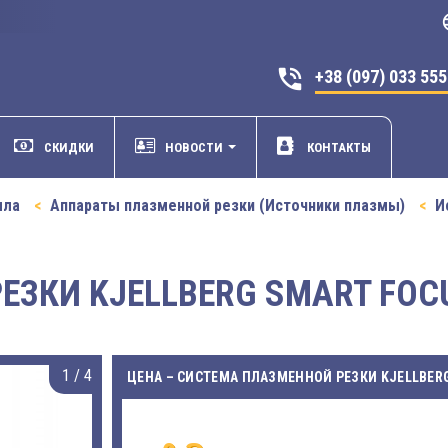
la
phone_in_talk
+38 (097) 033 55
СКИДКИ
НОВОСТИ
КОНТАКТЫ
лла
Аппараты плазменной резки (Источники плазмы)
И
ЗКИ KJELLBERG SMART FOCU
1
/
4
ЦЕНА – СИСТЕМА ПЛАЗМЕННОЙ РЕЗКИ KJELLBERG