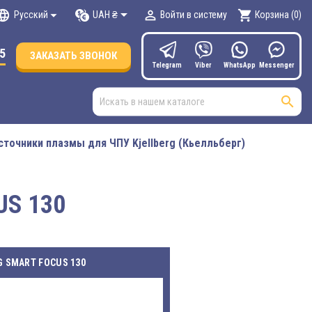

nguage


shopping_cart
UAH ₴
Русский
Войти в систему
Корзина
(0)
55
ЗАКАЗАТЬ ЗВОНОК
Telegram
Viber
WhatsApp
Мessenger

сточники плазмы для ЧПУ Kjellberg (Кьелльберг)
S 130
 SMART FOCUS 130