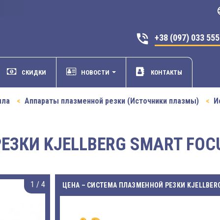
la
phone_in_talk
+38 (097) 033 55
СКИДКИ
НОВОСТИ
КОНТАКТЫ
лла
Аппараты плазменной резки (Источники плазмы)
И
ЗКИ KJELLBERG SMART FOCU
1
/
4
ЦЕНА – СИСТЕМА ПЛАЗМЕННОЙ РЕЗКИ KJELLBERG