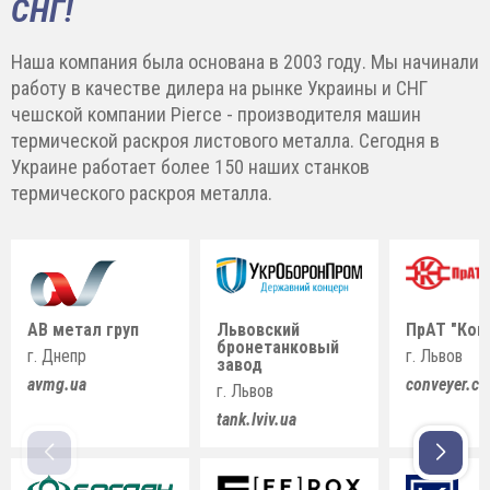
СНГ!
Наша компания была основана в 2003 году. Мы начинали
работу в качестве дилера на рынке Украины и СНГ
чешской компании Pierce - производителя машин
термической раскроя листового металла. Сегодня в
Украине работает более 150 наших станков
термического раскроя металла.
АВ метал груп
Львовский
ПрАТ "Кон
бронетанковый
г. Днепр
г. Львов
завод
avmg.ua
conveyer.c
г. Львов
tank.lviv.ua