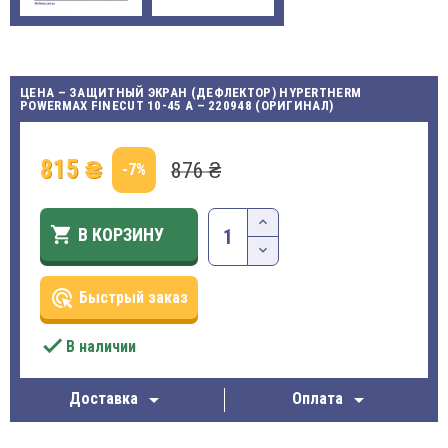
ЦЕНА – ЗАЩИТНЫЙ ЭКРАН (ДЕФЛЕКТОР) HYPERTHERM
POWERMAX FINECUT 10-45 A – 220948 (ОРИГИНАЛ)
815 ₴
876 ₴
-7%

В КОРЗИНУ
ads_click
Быстрый заказ

В наличии


Доставка
Оплата