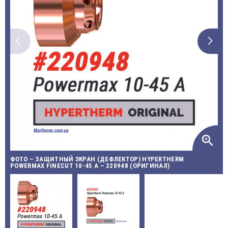
zoom_in
ФОТО – ЗАЩИТНЫЙ ЭКРАН (ДЕФЛЕКТОР) HYPERTHERM
POWERMAX FINECUT 10-45 A – 220948 (ОРИГИНАЛ)