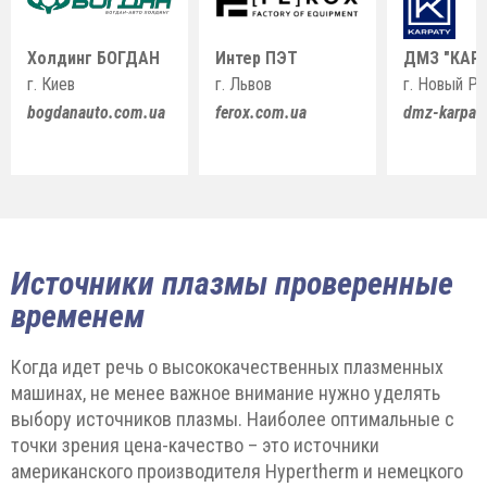
Холдинг БОГДАН
Интер ПЭТ
ДМЗ "КАР
г. Киев
г. Львов
г. Новый Р
bogdanauto.com.ua
ferox.com.ua
dmz-karpat
Источники плазмы проверенные
временем
Когда идет речь о высококачественных плазменных
машинах, не менее важное внимание нужно уделять
выбору источников плазмы. Наиболее оптимальные с
точки зрения цена-качество – это источники
американского производителя Hypertherm и немецкого