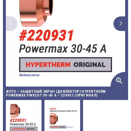
zoom_in
ФОТО – ЗАЩИТНЫЙ ЭКРАН (ДЕФЛЕКТОР) HYPERTHERM
POWERMAX FINECUT 30-45 A – 220931 (ОРИГИНАЛ)