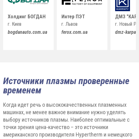
Холдинг БОГДАН
Интер ПЭТ
ДМЗ "КАР
г. Киев
г. Львов
г. Новый Р
bogdanauto.com.ua
ferox.com.ua
dmz-karpat
Источники плазмы проверенные
временем
Когда идет речь о высококачественных плазменных
машинах, не менее важное внимание нужно уделять
выбору источников плазмы. Наиболее оптимальные с
точки зрения цена-качество – это источники
американского производителя Hypertherm и немецкого