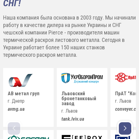
СНГ!
Наша компания была основана в 2003 году. Мы начинали
работу в качестве дилера на рынке Украины и СНГ
чешской компании Pierce - производителя машин
термической раскроя листового металла. Сегодня в
Украине работает более 150 наших станков
термического раскроя металла.
АВ метал груп
Львовский
ПрАТ "Кон
бронетанковый
г. Днепр
г. Львов
завод
avmg.ua
conveyer.c
г. Львов
tank.lviv.ua