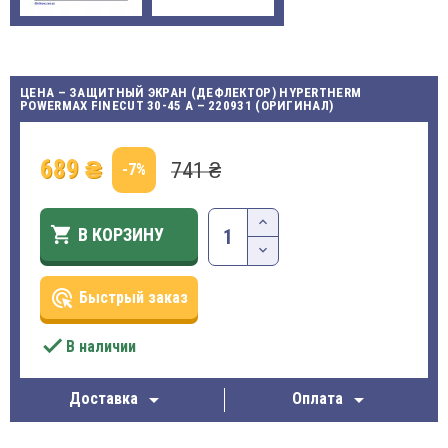
ЦЕНА – ЗАЩИТНЫЙ ЭКРАН (ДЕФЛЕКТОР) HYPERTHERM
POWERMAX FINECUT 30-45 A – 220931 (ОРИГИНАЛ)
689 ₴
741 ₴
-7%

В КОРЗИНУ
ads_click
Быстрый заказ

В наличии


Доставка
Оплата