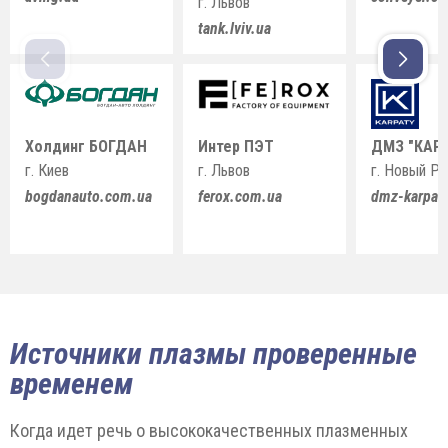
г. Львов
tank.lviv.ua
Холдинг БОГДАН
Интер ПЭТ
ДМЗ "КАР
г. Киев
г. Львов
г. Новый Р
bogdanauto.com.ua
ferox.com.ua
dmz-karpat
Источники плазмы проверенные
временем
Когда идет речь о высококачественных плазменных