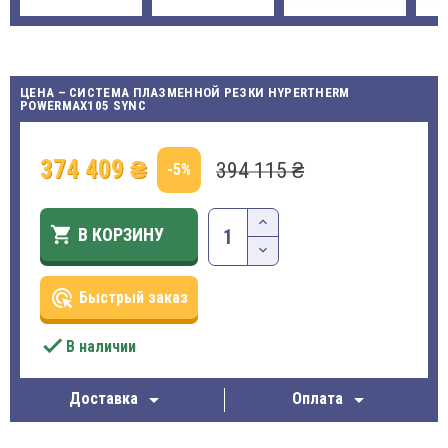
ЦЕНА – СИСТЕМА ПЛАЗМЕННОЙ РЕЗКИ HYPERTHERM
POWERMAX105 SYNC
374 409 ₴
394 115 ₴
-5%

В КОРЗИНУ
ads_click
Быстрый заказ

В наличии


Доставка
Оплата