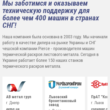
Мы заботимся и оказываем
техническую поддержку для
более чем 400 машин в странах
СНГ!
Наша компания была основана в 2003 году. Мы начинали
работу в качестве дилера на рынке Украины и СНГ
чешской компании Pierce - производителя машин
термической раскроя листового металла. Сегодня в
Украине работает более 150 наших станков
термического раскроя металла.
АВ метал груп
Львовский
ПрАТ "Кон
бронетанковый
г. Днепр
г. Львов
завод
avmg.ua
conveyer.c