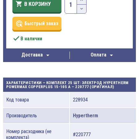

В КОРЗИНУ
ads_click
Быстрый заказ

В наличии


Доставка
Оплата
ХАРАКТЕРИСТИКИ – КОМПЛЕКТ 25 ШТ: ЭЛЕКТРОД HYPERTHERM
POWERMAX COPPERPLUS 15-105 A – 220777 (ОРИГИНАЛ)
Код товара
228934
Производитель
Hypertherm
Номер расходника (не
#220777
комплекта)