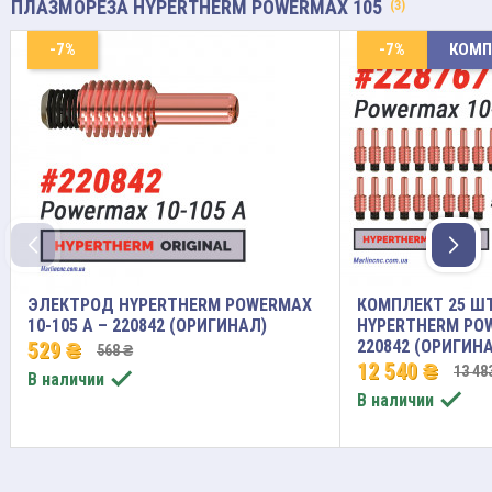
ПЛАЗМОРЕЗА HYPERTHERM POWERMAX 105
(3)
-7%
-7%
КОМП
ЭЛЕКТРОД HYPERTHERM POWERMAX
КОМПЛЕКТ 25 Ш
10-105 A – 220842 (ОРИГИНАЛ)
HYPERTHERM POW
220842 (ОРИГИН
529 ₴
568 ₴
12 540 ₴
13 48

В наличии

В наличии