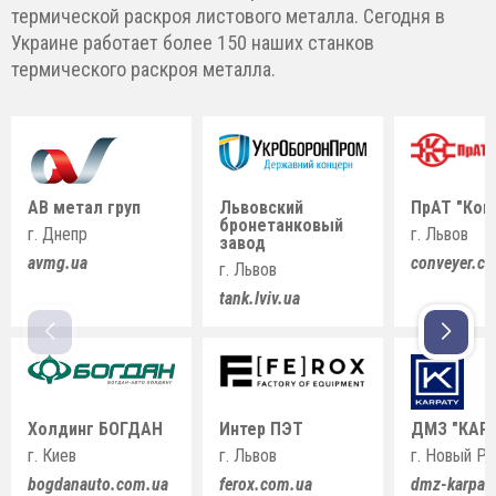
термической раскроя листового металла. Сегодня в
Украине работает более 150 наших станков
термического раскроя металла.
АВ метал груп
Львовский
ПрАТ "Кон
бронетанковый
г. Днепр
г. Львов
завод
avmg.ua
conveyer.c
г. Львов
tank.lviv.ua
Холдинг БОГДАН
Интер ПЭТ
ДМЗ "КАР
г. Киев
г. Львов
г. Новый Р
bogdanauto.com.ua
ferox.com.ua
dmz-karpat