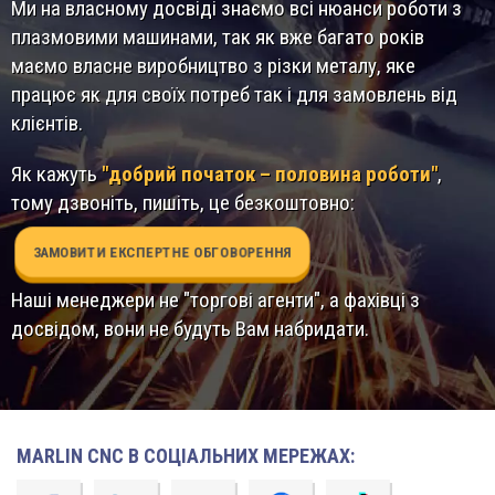
Ми на власному досвіді знаємо всі нюанси роботи з
плазмовими машинами, так як вже багато років
маємо власне виробництво з різки металу, яке
працює як для своїх потреб так і для замовлень від
клієнтів.
Як кажуть
"добрий початок – половина роботи"
,
тому дзвоніть, пишіть, це безкоштовно:
ЗАМОВИТИ ЕКСПЕРТНЕ ОБГОВОРЕННЯ
Наші менеджери не "торгові агенти", а фахівці з
досвідом, вони не будуть Вам набридати.
MARLIN CNC В СОЦІАЛЬНИХ МЕРЕЖАХ: