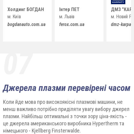
Холдинг БОГДАН
Інтер ПЕТ
ДМЗ "КАР
м. Київ
м. Львів
м. Новий Ро
bogdanauto.com.ua
ferox.com.ua
dmz-karpat
07
Джерела плазми перевірені часом
Коли йде мова про високоякісні плазмові машини, не
менш важливо потрібно приділяти увагу вибору джерел
плазми. Найбільш оптимальні з точки зору ціна-якість -
це джерела американського виробника Hypertherm та
німецького - Kjellberg Finsterwalde.