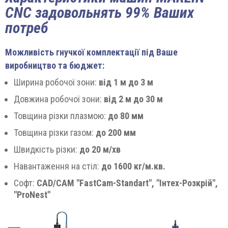
CNC задовольнять 99% Ваших
потреб
Можливість гнучкої комплектації під Ваше
виробництво та бюджет:
Ширина робочої зони:
від 1 м до 3 м
Довжина робочої зони:
від 2 м до 30 м
Товщина різки плазмою:
до 80 мм
Товщина різки газом:
до 200 мм
Швидкість різки:
до 20 м/хв
Навантаження на стіл:
до 1600 кг/м.кв.
Софт:
CAD/CAM "FastCam-Standart", "Інтех-Розкрій",
"ProNest"