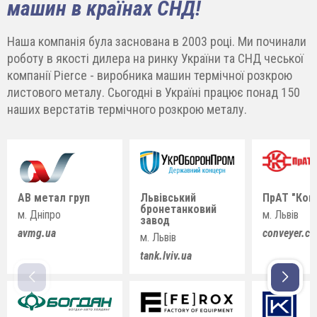
машин в країнах СНД!
Наша компанія була заснована в 2003 році. Ми починали
роботу в якості дилера на ринку України та СНД чеської
компанії Pierce - виробника машин термічної розкрою
листового металу. Сьогодні в Україні працює понад 150
наших верстатів термічного розкрою металу.
АВ метал груп
Львівський
ПрАТ "Кон
бронетанковий
м. Дніпро
м. Львів
завод
avmg.ua
conveyer.c
м. Львів
tank.lviv.ua