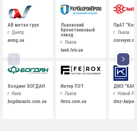
АВ метал груп
Львовский
ПрАТ "Кон
бронетанковый
г. Днепр
г. Львов
завод
avmg.ua
conveyer.c
г. Львов
tank.lviv.ua
Холдинг БОГДАН
Интер ПЭТ
ДМЗ "КАР
г. Киев
г. Львов
г. Новый Р
bogdanauto.com.ua
ferox.com.ua
dmz-karpat