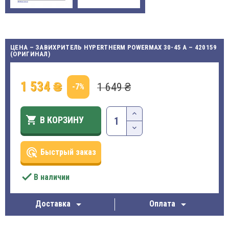
ЦЕНА – ЗАВИХРИТЕЛЬ HYPERTHERM POWERMAX 30-45 A – 420159
(ОРИГИНАЛ)
1 534 ₴
1 649 ₴
-7%

В КОРЗИНУ
ads_click
Быстрый заказ

В наличии


Доставка
Оплата