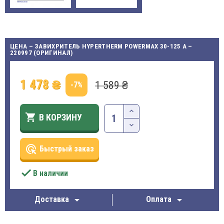
ЦЕНА – ЗАВИХРИТЕЛЬ HYPERTHERM POWERMAX 30-125 A –
220997 (ОРИГИНАЛ)
1 478 ₴
1 589 ₴
-7%

В КОРЗИНУ
ads_click
Быстрый заказ

В наличии


Доставка
Оплата