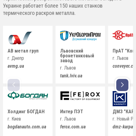
Украине работает более 150 наших станков
термического раскроя металла.
АВ метал груп
Львовский
ПрАТ "Кон
бронетанковый
г. Днепр
г. Львов
завод
avmg.ua
conveyer.c
г. Львов
tank.lviv.ua
Холдинг БОГДАН
Интер ПЭТ
ДМЗ "КАР
г. Киев
г. Львов
г. Новый Р
bogdanauto.com.ua
ferox.com.ua
dmz-karpat