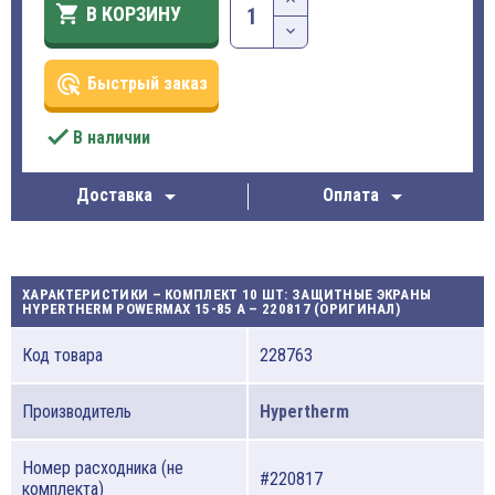

В КОРЗИНУ
ads_click
Быстрый заказ

В наличии


Доставка
Оплата
ХАРАКТЕРИСТИКИ – КОМПЛЕКТ 10 ШТ: ЗАЩИТНЫЕ ЭКРАНЫ
HYPERTHERM POWERMAX 15-85 A – 220817 (ОРИГИНАЛ)
Код товара
228763
Производитель
Hypertherm
Номер расходника (не
#220817
комплекта)