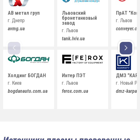
АВ метал груп
Львовский
ПрАТ "Кон
бронетанковый
г. Днепр
г. Львов
завод
avmg.ua
conveyer.c
г. Львов
tank.lviv.ua
Холдинг БОГДАН
Интер ПЭТ
ДМЗ "КАР
г. Киев
г. Львов
г. Новый Р
bogdanauto.com.ua
ferox.com.ua
dmz-karpat