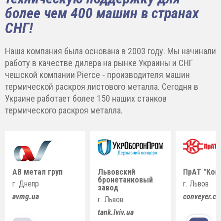
более чем 400 машин в странах
СНГ!
Наша компания была основана в 2003 году. Мы начинали
работу в качестве дилера на рынке Украины и СНГ
чешской компании Pierce - производителя машин
термической раскроя листового металла. Сегодня в
Украине работает более 150 наших станков
термического раскроя металла.
АВ метал груп
Львовский
ПрАТ "Кон
бронетанковый
г. Днепр
г. Львов
завод
avmg.ua
conveyer.c
г. Львов
tank.lviv.ua