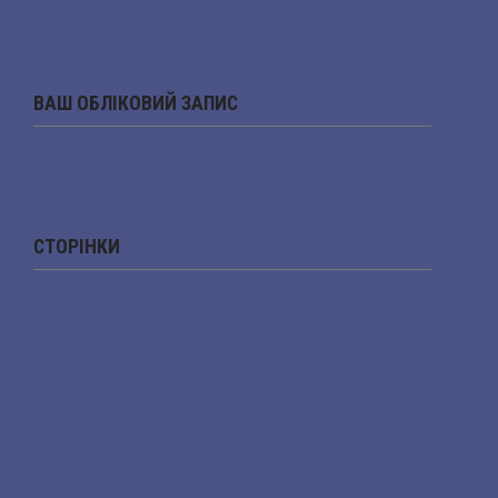
Розхідники на плазморіз Kjellberg
Обладнання для лазерної зварки металу
ВАШ ОБЛІКОВИЙ ЗАПИС
Вхід
Створити новий обліковий запис
СТОРІНКИ
Про компанію
Контакти компанії Marlin
Доставка та оплата
Повернення та відшкодування
Наші магазини