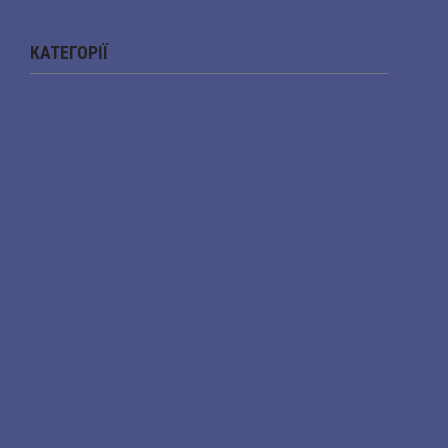
MARLIN-CNC
КАТЕГОРІЇ
Головна
Обладнання для плазмової порізки металу
ЧПУ машини плазмової та газо-плазмової різки
металу
Апарати плазмової різки (Джерела плазми)
Джерела плазми для ЧПК Hypertherm
(Гіпертерм)
Джерела плазми для ЧПК Kjellberg (К'єльберг)
Розхідні матеріали для плазмової різки
Розхідники на плазморіз Hypertherm Powermax
45XP / SmartSYNC