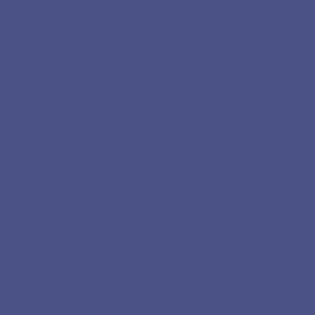
Розхідники на плазморіз Hypertherm Powermax
85 / SmartSYNC
Картриджі для плазморізу Hypertherm
Powermax 85 Sync
Сопла для плазморізу Hypertherm Powermax
85
Електроди для плазморізу Hypertherm
Powermax 85
Захисні екрани (дефлектори) для
плазморізу Hypertherm Powermax 85
Завихрювачі для плазморізу Hypertherm
Powermax 85
Кожухи для плазморізу Hypertherm Powermax
85
Різаки (плазмотрони) для Hypertherm
Powermax 85