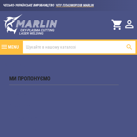
ЧЕСЬКО-УКРАЇНСЬКЕ ВИРОБНИЦТВО
ЧПУ ПЛАЗМОРІЗІВ MARLIN

shopping_cart

MENU
Sitemap
МИ ПРОПОНУЄМО
Новинки
Виробники
Hypertherm
KJELLBERG