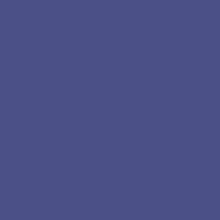
Powermax 105
Розхідники на плазморіз Hypertherm Powermax
125
Сопла для плазморізу Hypertherm Powermax
125
Електроди для плазморізу Hypertherm
Powermax 125
Захисні екрани (дефлектори) для
плазморізу Hypertherm Powermax 125
Завихрювачі для плазморізу Hypertherm
Powermax 125
Кожухи для плазморізу Hypertherm Powermax
125
Різаки (плазмотрони) для Hypertherm
Powermax 125