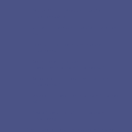
Картриджі для плазморізу Hypertherm
Powermax 45 Sync
Сопла для плазморізу Hypertherm Powermax
45XP
Електроди для плазморізу Hypertherm
Powermax 45XP
Захисні екрани (дефлектори) для
плазморізу Hypertherm Powermax 45XP
Завихрювачі для плазморізу Hypertherm
Powermax 45XP
Кожухи для плазморізу Hypertherm Powermax
45XP
Різаки (плазмотрони) для Hypertherm
Powermax 45XP
Розхідники на плазморіз Hypertherm Powermax