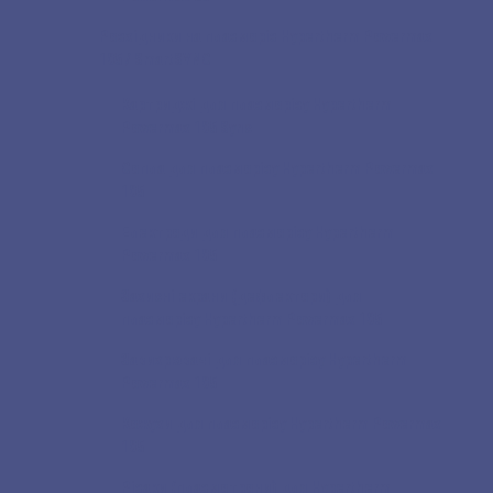
Розхідники на плазморіз Hypertherm Powermax
105 / SmartSYNC
Картриджі для плазморізу Hypertherm
Powermax 105 Sync
Сопла для плазморізу Hypertherm Powermax
105
Електроди для плазморізу Hypertherm
Powermax 105
Захисні екрани (дефлектори) для
плазморізу Hypertherm Powermax 105
Завихрювачі для плазморізу Hypertherm
Powermax 105
Кожухи для плазморізу Hypertherm Powermax
105
Різаки (плазмотрони) для Hypertherm