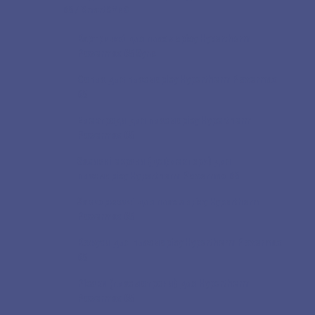
65 / SmartSYNC
Картриджі для плазморізу Hypertherm
Powermax 65 Sync
Сопла для плазморізу Hypertherm Powermax
65
Електроди для плазморізу Hypertherm
Powermax 65
Захисні екрани (дефлектори) для
плазморізу Hypertherm Powermax 65
Завихрювачі для плазморізу Hypertherm
Powermax 65
Кожухи для плазморізу Hypertherm Powermax
65
Різаки (плазмотрони) для Hypertherm
Powermax 65